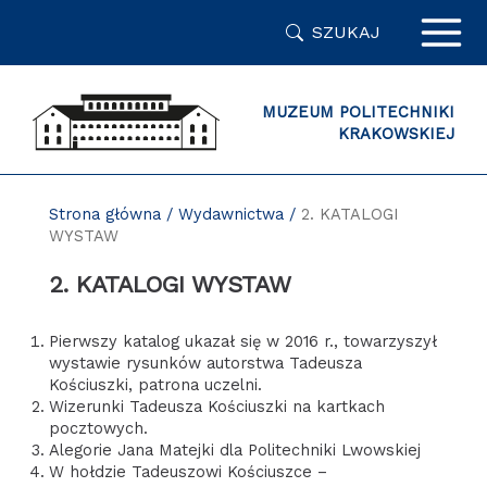
Przejdź
SZUKAJ
do
zawartości
strony
MUZEUM POLITECHNIKI
KRAKOWSKIEJ
Strona główna
/
Wydawnictwa
/
2. KATALOGI
WYSTAW
2. KATALOGI WYSTAW
Pierwszy katalog ukazał się w 2016 r., towarzyszył
wystawie rysunków autorstwa Tadeusza
Kościuszki, patrona uczelni.
Wizerunki Tadeusza Kościuszki na kartkach
pocztowych.
Alegorie Jana Matejki dla Politechniki Lwowskiej
W hołdzie Tadeuszowi Kościuszce –