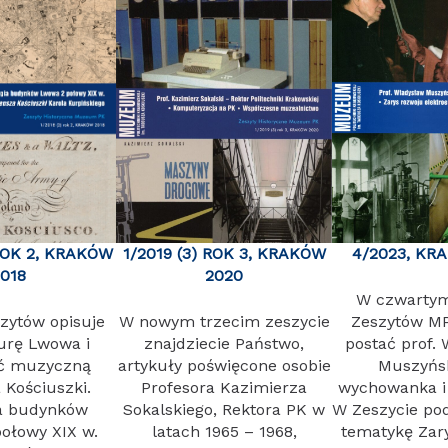
 ROK 2, KRAKÓW
1/2019 (3) ROK 3, KRAKÓW
4/2023, KR
2018
2020
W czwarty
szytów opisuje
W nowym trzecim zeszycie
Zeszytów MP
turę Lwowa i
znajdziecie Państwo,
postać prof.
ć muzyczną
artykuły poświęcone osobie
Muszyńsk
 Kościuszki.
Profesora Kazimierza
wychowanka i 
ia budynków
Sokalskiego, Rektora PK w
W Zeszycie pod
ołowy XIX w.
latach 1965 – 1968,
tematykę Zar