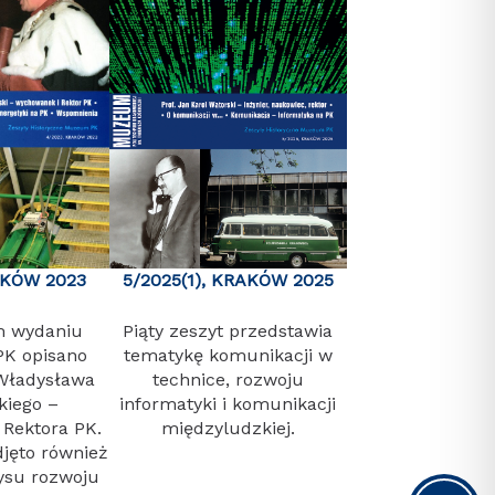
AKÓW 2023
5/2025(1), KRAKÓW 2025
m wydaniu
Piąty zeszyt przedstawia
K opisano
tematykę komunikacji w
 Władysława
technice, rozwoju
iego –
informatyki i komunikacji
Rektora PK.
międzyludzkiej.
jęto również
ysu rozwoju