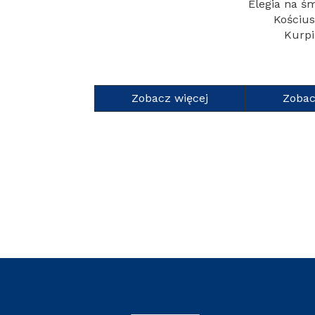
Elegia na ś
Kościus
Kurpi
Zobacz więcej
Zobac