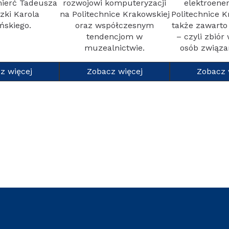
mierć Tadeusza
rozwojowi komputeryzacji
elektroener
zki Karola
na Politechnice Krakowskiej
Politechnice K
ńskiego.
oraz współczesnym
także zawarto
tendencjom w
– czyli zbió
muzealnictwie.
osób związa
z więcej
Zobacz więcej
Zobacz 