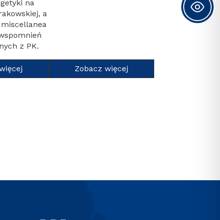
getyki na
rakowskiej, a
 miscellanea
r wspomnień
nych z PK.
więcej
Zobacz więcej