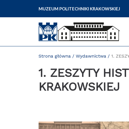
Przejdź
MUZEUM POLITECHNIKI KRAKOWSKIEJ
do
zawartości
strony
Strona główna
/
Wydawnictwa
/
1. ZES
1. ZESZYTY HI
KRAKOWSKIEJ