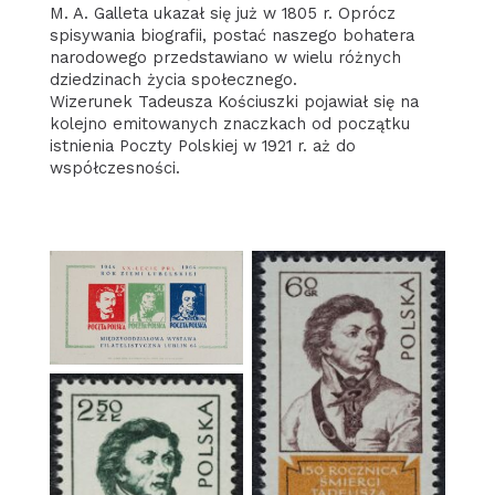
M. A. Galleta ukazał się już w 1805 r. Oprócz
spisywania biografii, postać naszego bohatera
narodowego przedstawiano w wielu różnych
dziedzinach życia społecznego.
Wizerunek Tadeusza Kościuszki pojawiał się na
kolejno emitowanych znaczkach od początku
istnienia Poczty Polskiej w 1921 r. aż do
współczesności.
znaczek 2006
Winietka wydana z
okazji wystawy
znaczków w Lublinie
znaczek 2006 Seria:
pokazująca znaczki nr
150 rocznica śmierci
339-341
T. Kościuszki Nr kat.:
1659/1660 Data wpr.
do obiegu: 14.10.1967
Rozmiary znaczka: 21
znaczek 2006 Seria:
x 38 mm Autor: R.
150 rocznica śmierci
Dudzicki