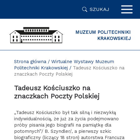
Przejdź
SZUKAJ
do
zawartości
strony
MUZEUM POLITECHNIKI
KRAKOWSKIEJ
Strona główna
/
Wirtualne Wystawy Muzeum
Politechniki Krakowskiej
/
Tadeusz Kościuszko na
znaczkach Poczty Polskiej
Tadeusz Kościuszko na
znaczkach Poczty Polskiej
„Tadeusz Kościuszko był tak silną i niezwykłą
indywidualnością, że już za życia podejmowano
próby pisania jego biografii na pamiątkę dla
potomnych”/ B. Szyndler/, a pierwszy szkic
biograficzny (liczący 18 stron) autorstwa Francuza