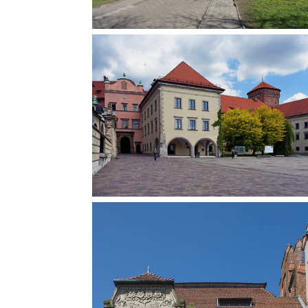
WAWEL Dzięki staraniom Adolfa Szysz
Wydział Architektury oraz Wydział Fizy
Bohusza, profesora Akademii Sztu
Informatyki i Matematyki. Pałac wpisan
Pięknych, kierownika odbudowy Wawe
rejestru zabytków 18 listopada 1983 r., 
pierwszego dziekana i założyciela
„założenie pałacowo-parkowe na
Wydziału Architektury, miejscem zajęć
Łobzowie”.
przyszłych architektów stał się budyn
mieszczący kiedyś kuchnie królewski
Zlokalizowany na zewnętrznym dziedz
Zamku Królewskiego na Wawelu. Tuta
latach 1945-1947 odbywały się zajęcia 
studentów Wydziału Architektury, a 
lutego 1947 r. podczas posiedzenia Sen
uroczyście odczytano dekret o utworz
Wydziałów Architektury, Inżynierii i
Komunikacji Akademii Górniczej W
Krakowie.
DOM TECHNIKA Tutaj na początku lut
1945 r., rozpoczął swoją działalnoś
Komitet Organizacyjny przyszłej