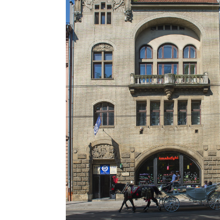
Politechniki Krakowskiej, rejestrują
pierwszych studentów Wydziałów
Politechnicznych Akademii Górniczej
przekształconych w roku 1954 w
Politechnikę. Secesyjny budynek z ro
1906 projektu arch. Sławomira
Odrzywolskiego, przy ul. Straszewski
28. Użyczony na potrzeby tworzącej s
Politechniki Krakowskiej; nie był i nie j
obecnie własnością Politechniki. Peł
jednak bardzo ważną rolę w społeczno
techników. Obecnie w Domu Technika 
swoje biura regionalne związki branż
inżynierów i techników, tworząc for
spotkań nauczycieli akademickich i i
wychowanków, działających w przemyś