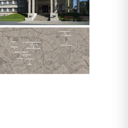
akowie przy Alei 3 Maja 7 na rogu ulicy
andry, stoi w miejscu, z którego w 1914
roku wyruszyła Pierwsza Kompania
Kadrowa.
pa przedstawia lokalizacje budynków
wiązanych z Politechniką Krakowską.