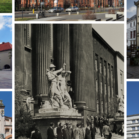
ko-
k
ki,
zlokalizowany u zbiegu ulic Szlak i
k
o do
Warszawskiej w Krakowie, jest obecnie
lu,
uż
jako
siedzibą Politechniki Krakowskiej. Główny
gmach zespołu pokoszarowego od 1947
 dla
wła
roku nieprzerwanie mieści Rektorat i
ek,
w k
Wydział Inżynierii Lądowej Politechniki
e.
I
Krakowskiej.
ińcu
W
j w
dla
14
atu,
GMACH AKADEMII GÓRNICZEJ Inauguracja
eniu
B
roku akademickiego 1945/46 miała miejsce
de
w auli gmachu głównego ówczesnej
Akademii Górniczej. To w jej salach
wykładowych m.in. odbywały się pierwsze
b
zajęcia dydaktyczne tworzących się
Wydziałów Politechnicznych.
ego
re
ć