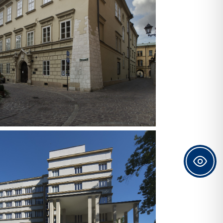
anoników katedralnych. Politechnika
Krakowska od 1978 roku była
ytkownikiem obiektu, aż do roku 2012,
kiedy po zakupie stała się jego
ścicielem i głównym gospodarzem. Dziś
amienicy przy ul. Kanoniczej mieści się
nstytut Historii i Konserwacji Zabytków
ydziału Architektury PK oraz galeria
sztuki „A1” i teatr „Zależny”.
UDYNEK OLEANDRY W marcu 1945 r.
cyzją wojewody krakowskiego, budynek
Oleandry przy ul. 3 Maja 7, został
przekazany „ na cele szkolne”. W tym
udynku mieścił się Wydział Inżynierii
Lądowo – Wodnej, część Wydziału
Komunikacji i pomieszczenia biura
ktoratu. Dom im. Józefa Piłsudskiego –
zabytkowy budynek znajdujący się w