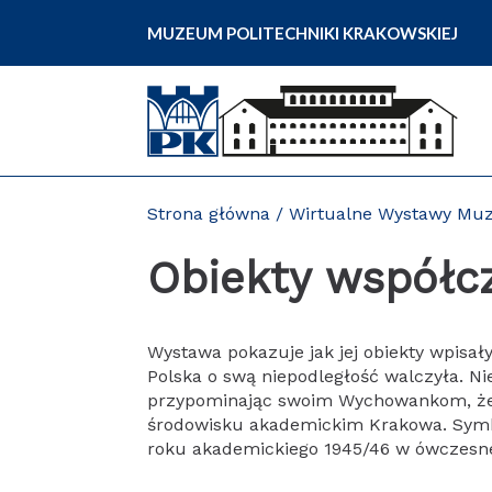
Przejdź
MUZEUM POLITECHNIKI KRAKOWSKIEJ
do
zawartości
strony
Strona główna
/
Wirtualne Wystawy Muz
Obiekty współcz
Wystawa pokazuje jak jej obiekty wpisały
Polska o swą niepodległość walczyła. Ni
przypominając swoim Wychowankom, że ch
środowisku akademickim Krakowa. Symbol
roku akademickiego 1945/46 w ówczesnej