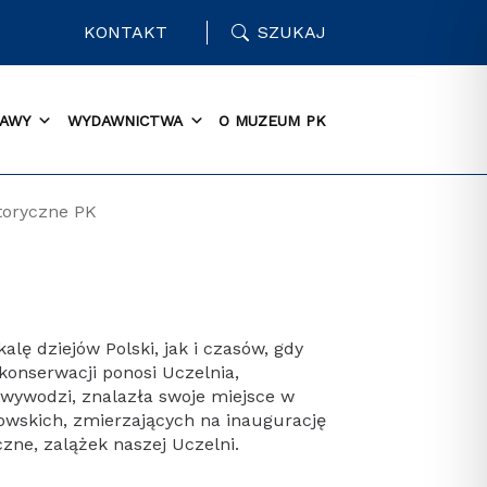
KONTAKT
SZUKAJ
AWY
WYDAWNICTWA
O MUZEUM PK
storyczne PK
alę dziejów Polski, jak i czasów, gdy
konserwacji ponosi Uczelnia,
 wywodzi, znalazła swoje miejsce w
owskich, zmierzających na inaugurację
zne, zalążek naszej Uczelni.
AMPUS CZYŻYNY Początek lat 70-tych
biegłego wieku, to czas intensywnych