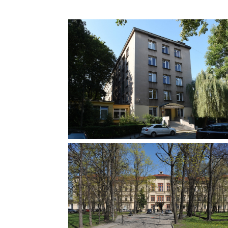
OSIEDLE STUDENCKIE PRZY UL.
BYDGOSKIEJ Pierwsze domy studencki
znajdowały się przy ul. Bydgoskiej. To t
w 1958 r. rozpoczęło nadawanie tzw. R
za Szafą – zalążek studenckiej rozgło
na Politechnice Krakowskiej.
ŁOBZÓW W 1955 r. Politechnika Krako
otrzymała zgodę na użytkowanie tz
budynku „ Podchorążówki”. W budyn
tym umieszczone zostały: Katedra Fiz
Wydziału Komunikacyjnego, Zakła
Chemii, Studium Wychowania Fizyczn
Studium Wojskowe i Zakład Graficzny 
Obecnie liczący ponad sześć wiekó
zabytkowy pałac kazimierzowski z XVI
zlokalizowany przy ul. Podchorążych 
należy do Politechniki; mieści się w 