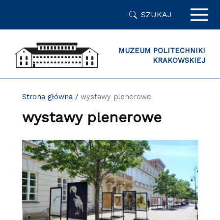
Przejdź
SZUKAJ
do
zawartości
strony
MUZEUM POLITECHNIKI
KRAKOWSKIEJ
Strona główna
/
wystawy plenerowe
wystawy plenerowe