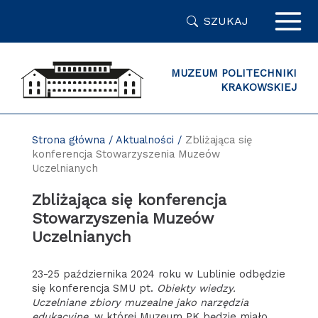
Przejdź
SZUKAJ
do
zawartości
strony
MUZEUM POLITECHNIKI
KRAKOWSKIEJ
Strona główna
/
Aktualności
/
Zbliżająca się
konferencja Stowarzyszenia Muzeów
Uczelnianych
Zbliżająca się konferencja
Stowarzyszenia Muzeów
Uczelnianych
23-25 października 2024 roku w Lublinie odbędzie
się konferencja SMU pt.
Obiekty wiedzy.
Uczelniane zbiory muzealne jako narzędzia
edukacyjne
, w której Muzeum PK będzie miało