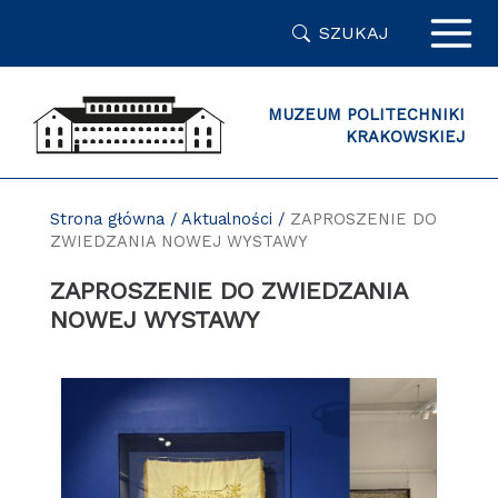
Przejdź
SZUKAJ
do
zawartości
strony
MUZEUM POLITECHNIKI
KRAKOWSKIEJ
Strona główna
/
Aktualności
/
ZAPROSZENIE DO
ZWIEDZANIA NOWEJ WYSTAWY
ZAPROSZENIE DO ZWIEDZANIA
NOWEJ WYSTAWY