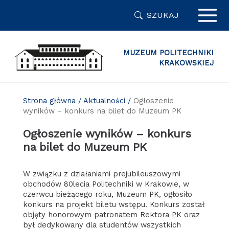
Przejdź
SZUKAJ
do
zawartości
strony
MUZEUM POLITECHNIKI
KRAKOWSKIEJ
Strona główna
/
Aktualności
/
Ogłoszenie
wyników – konkurs na bilet do Muzeum PK
Ogłoszenie wyników – konkurs
na bilet do Muzeum PK
W związku z działaniami prejubileuszowymi
obchodów 80lecia Politechniki w Krakowie, w
czerwcu bieżącego roku, Muzeum PK, ogłosiło
konkurs na projekt biletu wstępu. Konkurs został
objęty honorowym patronatem Rektora PK oraz
był dedykowany dla studentów wszystkich