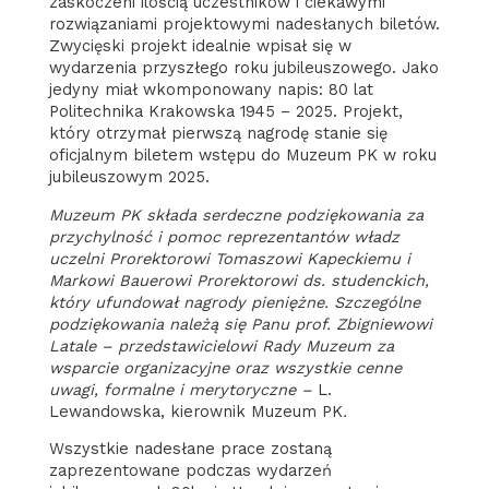
zaskoczeni ilością uczestników i ciekawymi
rozwiązaniami projektowymi nadesłanych biletów.
Zwycięski projekt idealnie wpisał się w
wydarzenia przyszłego roku jubileuszowego. Jako
jedyny miał wkomponowany napis: 80 lat
Politechnika Krakowska 1945 – 2025. Projekt,
który otrzymał pierwszą nagrodę stanie się
oficjalnym biletem wstępu do Muzeum PK w roku
jubileuszowym 2025.
Muzeum PK składa serdeczne podziękowania za
przychylność i pomoc reprezentantów władz
uczelni Prorektorowi Tomaszowi Kapeckiemu i
Markowi Bauerowi Prorektorowi ds. studenckich,
który ufundował nagrody pieniężne. Szczególne
podziękowania należą się Panu prof. Zbigniewowi
Latale – przedstawicielowi Rady Muzeum za
wsparcie organizacyjne oraz wszystkie cenne
uwagi, formalne i merytoryczne –
L.
Lewandowska, kierownik Muzeum PK
.
Wszystkie nadesłane prace zostaną
zaprezentowane podczas wydarzeń